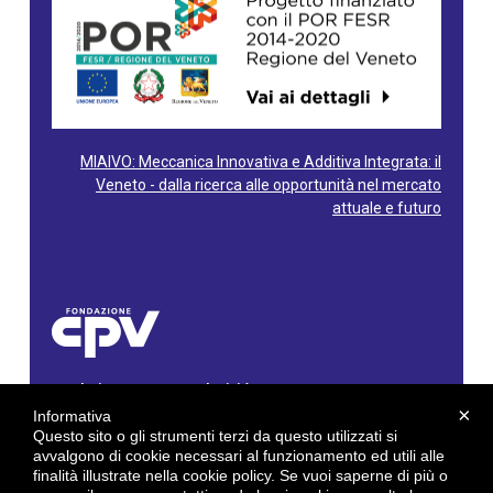
MIAIVO: Meccanica Innovativa e Additiva Integrata: il
Veneto - dalla ricerca alle opportunità nel mercato
attuale e futuro
Fondazione Centro Produttività Veneto
Via Gioacchino Rossini, 60 - 36100 Vicenza - Italy
×
Informativa
Tel. 0444/960500 - Fax 0444/1932220
Questo sito o gli strumenti terzi da questo utilizzati si
C.F. e P. IVA: 02429800242
avvalgono di cookie necessari al funzionamento ed utili alle
finalità illustrate nella cookie policy. Se vuoi saperne di più o
E-mail:
info@cpv.org