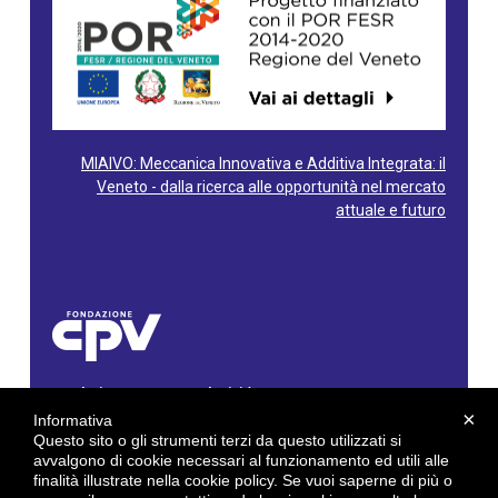
MIAIVO: Meccanica Innovativa e Additiva Integrata: il
Veneto - dalla ricerca alle opportunità nel mercato
attuale e futuro
Fondazione Centro Produttività Veneto
Via Gioacchino Rossini, 60 - 36100 Vicenza - Italy
×
Informativa
Tel. 0444/960500 - Fax 0444/1932220
Questo sito o gli strumenti terzi da questo utilizzati si
C.F. e P. IVA: 02429800242
avvalgono di cookie necessari al funzionamento ed utili alle
finalità illustrate nella cookie policy. Se vuoi saperne di più o
E-mail:
info@cpv.org