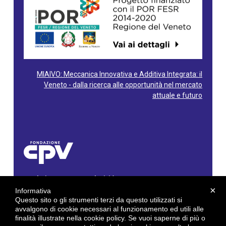
MIAIVO: Meccanica Innovativa e Additiva Integrata: il
Veneto - dalla ricerca alle opportunità nel mercato
attuale e futuro
Fondazione Centro Produttività Veneto
Via Gioacchino Rossini, 60 - 36100 Vicenza - Italy
×
Informativa
Tel. 0444/960500 - Fax 0444/1932220
Questo sito o gli strumenti terzi da questo utilizzati si
C.F. e P. IVA: 02429800242
avvalgono di cookie necessari al funzionamento ed utili alle
finalità illustrate nella cookie policy. Se vuoi saperne di più o
E-mail:
info@cpv.org