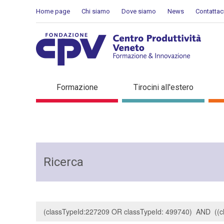
Salta al Contenuto
Home page
Chi siamo
Dove siamo
News
Contattac
Risultati della Ricerca - R
Formazione
Tirocini all'estero
Ricerca