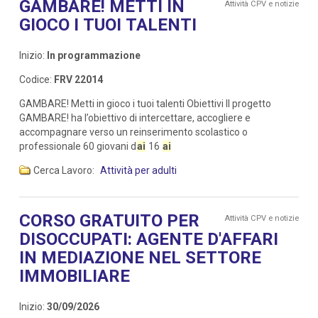
GAMBARE! METTI IN
Attività CPV e notizie
GIOCO I TUOI TALENTI
Inizio:
In programmazione
Codice:
FRV 22014
GAMBARE! Metti in gioco i tuoi talenti Obiettivi Il progetto
GAMBARE! ha l’obiettivo di intercettare, accogliere e
accompagnare verso un reinserimento scolastico o
professionale 60 giovani d
ai
16
ai
Cerca Lavoro:
Attività per adulti
CORSO GRATUITO PER
Attività CPV e notizie
DISOCCUPATI: AGENTE D'AFFARI
IN MEDIAZIONE NEL SETTORE
IMMOBILIARE
Inizio:
30/09/2026