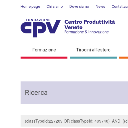
Salta al Contenuto
Home page
Chi siamo
Dove siamo
News
Contattac
Risultati della Ricerca - R
Formazione
Tirocini all'estero
Ricerca