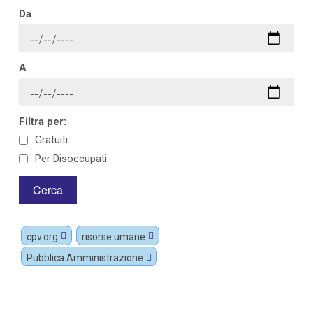
Da
A
Filtra per:
Gratuiti
Per Disoccupati
cpv.org
risorse umane
Pubblica Amministrazione