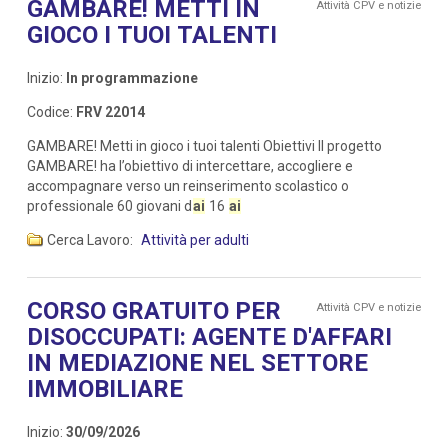
GAMBARE! METTI IN
Attività CPV e notizie
GIOCO I TUOI TALENTI
Inizio:
In programmazione
Codice:
FRV 22014
GAMBARE! Metti in gioco i tuoi talenti Obiettivi Il progetto
GAMBARE! ha l’obiettivo di intercettare, accogliere e
accompagnare verso un reinserimento scolastico o
professionale 60 giovani d
ai
16
ai
Cerca Lavoro:
Attività per adulti
CORSO GRATUITO PER
Attività CPV e notizie
DISOCCUPATI: AGENTE D'AFFARI
IN MEDIAZIONE NEL SETTORE
IMMOBILIARE
Inizio:
30/09/2026