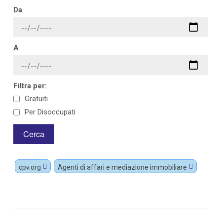
Da
A
Filtra per:
Gratuiti
Per Disoccupati
cpv.org
Agenti di affari e mediazione immobiliare