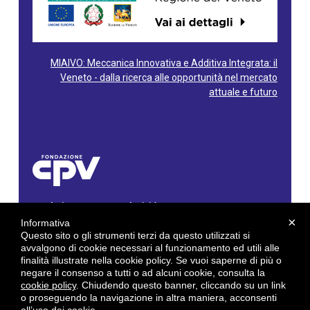
MIAIVO: Meccanica Innovativa e Additiva Integrata: il
Veneto - dalla ricerca alle opportunità nel mercato
attuale e futuro
Fondazione Centro Produttività Veneto
Via Gioacchino Rossini, 60 - 36100 Vicenza - Italy
×
Informativa
Tel. 0444/960500 - Fax 0444/1932220
Questo sito o gli strumenti terzi da questo utilizzati si
C.F. e P. IVA: 02429800242
avvalgono di cookie necessari al funzionamento ed utili alle
finalità illustrate nella cookie policy. Se vuoi saperne di più o
E-mail:
info@cpv.org
negare il consenso a tutti o ad alcuni cookie, consulta la
E-mail certificata PEC:
pec.cpv@legalmail.it
cookie policy
. Chiudendo questo banner, cliccando su un link
o proseguendo la navigazione in altra maniera, acconsenti
by
Gruppo 4 srl