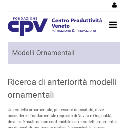
Salta al Contenuto
Ricerca di anteriorità
Modelli Ornamentali
modelli ornamentali
Ricerca di anteriorità modelli
ornamentali
Un modello ornamentale, per essere depositato, deve
possedere il fondamentale requisito di Novità e Originalità;
deve cioè risultare non confondibile con i modelli ornamentali
già depositati; per questo motivo è consigliabile, previa