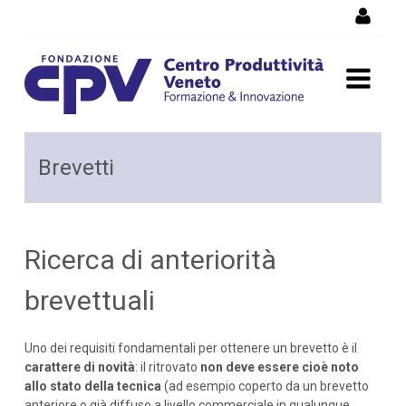
Salta al Contenuto
Brevetti: ricerca di
Brevetti
anteriorità brevettuali
Ricerca di anteriorità
brevettuali
Uno dei requisiti fondamentali per ottenere un brevetto è il
carattere di novità
: il ritrovato
non deve essere cioè noto
allo stato della tecnica
(ad esempio coperto da un brevetto
anteriore o già diffuso a livello commerciale in qualunque