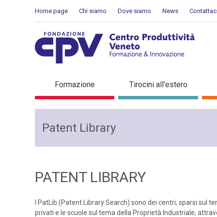
Salta al Contenuto
Home page
Chi siamo
Dove siamo
News
Contattac
Rete PatLib - Patent Libra
Formazione
Tirocini all'estero
Patent Library
PATENT LIBRARY
I PatLib (Patent Library Search) sono dei centri, sparsi sul ter
privati e le scuole sul tema della Proprietà Industriale, att