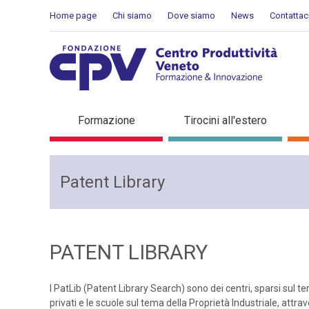
Salta al Contenuto
Home page
Chi siamo
Dove siamo
News
Contattac
Rete PatLib - Patent Libra
Formazione
Tirocini all'estero
Patent Library
PATENT LIBRARY
I PatLib (Patent Library Search) sono dei centri, sparsi sul ter
privati e le scuole sul tema della Proprietà Industriale, att