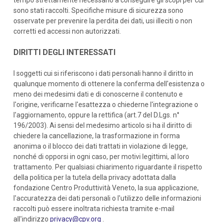
tempo strettamente necessario a conseguire gli scopi per cui
sono stati raccolti. Specifiche misure di sicurezza sono
osservate per prevenire la perdita dei dati, usi illeciti o non
corretti ed accessi non autorizzati.
DIRITTI DEGLI INTERESSATI
I soggetti cui si riferiscono i dati personali hanno il diritto in
qualunque momento di ottenere la conferma dell'esistenza o
meno dei medesimi dati e di conoscerne il contenuto e
l'origine, verificarne l'esattezza o chiederne l'integrazione o
l'aggiornamento, oppure la rettifica (art.7 del D.Lgs. n°
196/2003). Ai sensi del medesimo articolo si ha il diritto di
chiedere la cancellazione, la trasformazione in forma
anonima o il blocco dei dati trattati in violazione di legge,
nonché di opporsi in ogni caso, per motivi legittimi, al loro
trattamento. Per qualsiasi chiarimento riguardante il rispetto
della politica per la tutela della privacy adottata dalla
fondazione Centro Produttività Veneto, la sua applicazione,
l'accuratezza dei dati personali o l'utilizzo delle informazioni
raccolti può essere inoltrata richiesta tramite e-mail
all'indirizzo
privacy@cpv.org
.