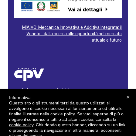
MIAIVO: Meccanica Innovativa e Additiva Integrata: il
Veneto - dalla ricerca alle opportunità nel mercato
attuale e futuro
Fondazione Centro Produttività Veneto
Via Gioacchino Rossini, 60 - 36100 Vicenza - Italy
×
Informativa
Tel. 0444/960500 - Fax 0444/1932220
Questo sito o gli strumenti terzi da questo utilizzati si
C.F. e P. IVA: 02429800242
avvalgono di cookie necessari al funzionamento ed utili alle
finalità illustrate nella cookie policy. Se vuoi saperne di più o
E-mail:
info@cpv.org
negare il consenso a tutti o ad alcuni cookie, consulta la
E-mail certificata PEC:
pec.cpv@legalmail.it
cookie policy
. Chiudendo questo banner, cliccando su un link
o proseguendo la navigazione in altra maniera, acconsenti
by
Gruppo 4 srl
all’uso dei cookie.