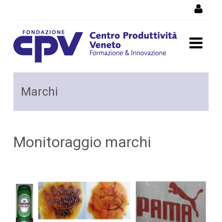
Salta al Contenuto
Monitoraggio marchi
Marchi
Monitoraggio marchi