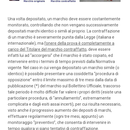
Una volta depositato, un marchio deve essere costantemente
monitorato, controllando che non vengano successivamente
depositati marchi identici o simili al proprio. La contraffazione
di un marchio è severamente punita dalla Legge (italiana e
internazionale), ma
l’onere della prova è completamente a
carico del Titolare del marchio contraffatto
; deve essere
infatti lui ad “accorgersi” che il marchio è stato copiato, ed
intervenire entro i termini di tempo previsti dalla Normativa
vigente. Nel caso in cui venga depositato un marchio simile (o
identico) è possibile presentare una cosiddetta “procedura di
opposizione” entro il limite massimo di tre mesi dalla data di
pubblicazione (*) del marchio sul Bollettino Ufficiale; trascorso
tale periodo è molto difficile far valere i propri diritti (esiste una
particolare procedura, di “annullamento”, estremamente
complicata e dagli esiti assai incerti), per cui risulta necessario,
visto anche il progressivo aumento dei depositi di marchi,
effettuare regolarmente (ogni tre mesi, appunto) un
monitoraggio “preventivo”, che consenta di intervenire in
tempo qualora vi siano tentativi di contraffazione.