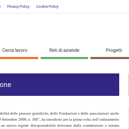
i
Privacy Policy
Cookie Policy
 e gestione
Cerca lavoro
Reti di aziende
Progetti
ione
bilità delle persone giuridiche, delle Fondazioni e delle associazioni anche
29 Settembre 2000, n. 300”, ha introdotto per la prima volta nell’ordinamento
, un nuovo regime diresponsabilità derivante dalla commissione o tentata