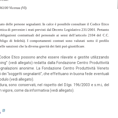
6100 Vicenza (VI).
to delle persone segnalanti. In calce è possibile consultare il Codice Etico
ica di prevenire i reati previsti dal Decreto Legislativo 231/2001. Pertanto
bbligazioni contrattuali del personale ai sensi dell’articolo 2104 del C.C.
ligo di fedeltà). I comportamenti contrari sono valutati sotto il profilo
lle sanzioni che la diversa gravità dei fatti può giustificare.
 Codice Etico possono anche essere rilavate e gestite utilizzando
ing” (vedi allegato) redatta dalla Fondazione Centro Produttività
egnalazioni anonime. La Fondazione Centro Produttività Veneto
i dei “soggetti segnalanti”, che effettuano in buona fede eventuali
odulo (vedi allegato).
dura, sono conservati, nel rispetto del D.lgs. 196/2003 e s.m.i, del
vigore, come da informativa (vedi allegato).
6