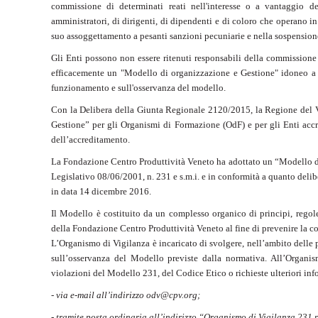
commissione di determinati reati nell'interesse o a vantaggio de
amministratori, di dirigenti, di dipendenti e di coloro che operano in
suo assoggettamento a pesanti sanzioni pecuniarie e nella sospensione o
Gli Enti possono non essere ritenuti responsabili della commissione d
efficacemente un "Modello di organizzazione e Gestione" idoneo a 
funzionamento e sull'osservanza del modello.
Con la Delibera della Giunta Regionale 2120/2015, la Regione del V
Gestione” per gli Organismi di Formazione (OdF) e per gli Enti accred
dell’accreditamento.
La Fondazione Centro Produttività Veneto ha adottato un “Modello d
Legislativo 08/06/2001, n. 231 e s.m.i. e in conformità a quanto del
in data 14 dicembre 2016.
Il Modello è costituito da un complesso organico di principi, regol
della Fondazione Centro Produttività Veneto al fine di prevenire la 
L’Organismo di Vigilanza è incaricato di svolgere, nell’ambito delle
sull’osservanza del Modello previste dalla normativa. All’Organis
violazioni del Modello 231, del Codice Etico o richieste ulteriori in
- via e-mail all’indirizzo odv@cpv.org;
- tramite posta ordinaria all’indirizzo “Organismo di Vigilanza 231 