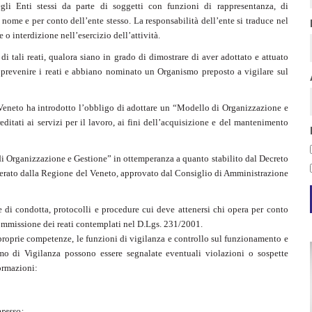
gli Enti stessi da parte di soggetti con funzioni di rappresentanza, di
 nome e per conto dell’ente stesso. La responsabilità dell’ente si traduce nel
 interdizione nell’esercizio dell’attività.
i tali reati, qualora siano in grado di dimostrare di aver adottato e attuato
prevenire i reati e abbiano nominato un Organismo preposto a vigilare sul
eneto ha introdotto l’obbligo di adottare un “Modello di Organizzazione e
itati ai servizi per il lavoro, ai fini dell’acquisizione e del mantenimento
i Organizzazione e Gestione” in ottemperanza a quanto stabilito dal Decreto
iberato dalla Regione del Veneto, approvato dal Consiglio di Amministrazione
e di condotta, protocolli e procedure cui deve attenersi chi opera per conto
commissione dei reati contemplati nel D.Lgs. 231/2001.
 proprie competenze, le funzioni di vigilanza e controllo sul funzionamento e
mo di Vigilanza possono essere segnalate eventuali violazioni o sospette
formazioni:
presso: