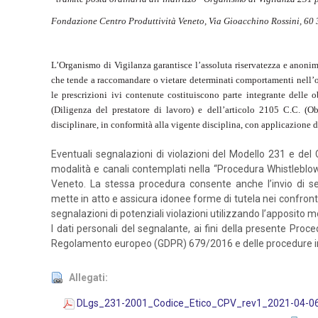
Fondazione Centro
Produttività Veneto, Via Gioacchino Rossini, 60
3
L’Organismo di Vigilanza garantisce l’assoluta riservatezza e anonima
che tende a raccomandare o vietare determinati comportamenti nell’ott
le prescrizioni ivi contenute costituiscono parte integrante delle o
(Diligenza del prestatore di lavoro) e dell’articolo 2105 C.C. (Obb
disciplinare, in conformità alla vigente disciplina, con applicazione de
Eventuali segnalazioni di violazioni del Modello 231 e del
modalità e canali contemplati nella “Procedura Whistleblow
Veneto. La stessa procedura consente anche l’invio di s
mette in atto e assicura idonee forme di tutela nei confront
segnalazioni di potenziali violazioni utilizzando l’apposito m
I dati personali del segnalante, ai fini della presente Proce
Regolamento europeo (GDPR) 679/2016 e delle procedure in 
Allegati:
DLgs_231-2001_Codice_Etico_CPV_rev1_2021-04-0