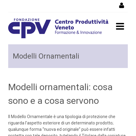
Salta al Contenuto
Modelli ornamentali: cosa
Modelli Ornamentali
sono e a cosa servono
Modelli ornamentali: cosa
sono e a cosa servono
Il Modello Ornamentale è una tipologia di protezione che
riguarda l’aspetto esteriore di un determinato prodotto;
qualunque forma “nuova ed originale” può essere infatti
protetta con tale deposito, tutelando il Titolare dalla copiature