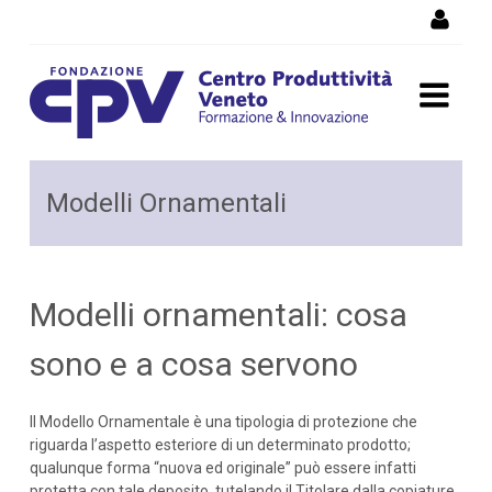
Salta al Contenuto
Modelli ornamentali: cosa
Modelli Ornamentali
sono e a cosa servono
Modelli ornamentali: cosa
sono e a cosa servono
Il Modello Ornamentale è una tipologia di protezione che
riguarda l’aspetto esteriore di un determinato prodotto;
qualunque forma “nuova ed originale” può essere infatti
protetta con tale deposito, tutelando il Titolare dalla copiature