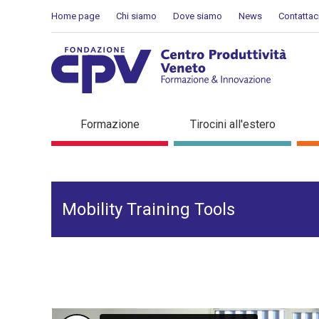
Salta al Contenuto
Home page
Chi siamo
Dove siamo
News
Contattac
Mobility Training Tools
Formazione
Tirocini all'estero
Mobility Training Tools