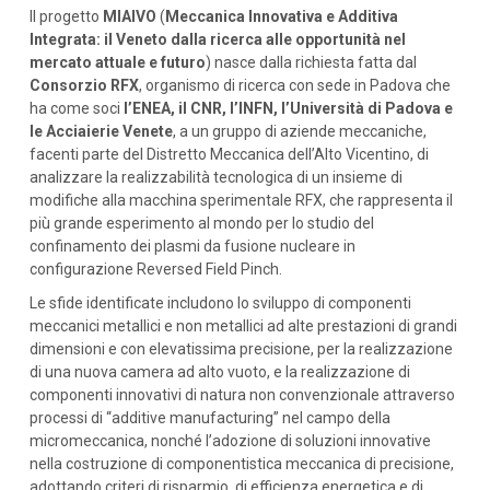
Il progetto
MIAIVO
(
Meccanica Innovativa e Additiva
Integrata: il Veneto dalla ricerca alle opportunità nel
mercato attuale e futuro
) nasce dalla richiesta fatta dal
Consorzio RFX
, organismo di ricerca con sede in Padova che
ha come soci
l’ENEA, il CNR, l’INFN, l’Università di Padova e
le Acciaierie Venete
, a un gruppo di aziende meccaniche,
facenti parte del Distretto Meccanica dell’Alto Vicentino, di
analizzare la realizzabilità tecnologica di un insieme di
modifiche alla macchina sperimentale RFX, che rappresenta il
più grande esperimento al mondo per lo studio del
confinamento dei plasmi da fusione nucleare in
configurazione Reversed Field Pinch.
Le sfide identificate includono lo sviluppo di componenti
meccanici metallici e non metallici ad alte prestazioni di grandi
dimensioni e con elevatissima precisione, per la realizzazione
di una nuova camera ad alto vuoto, e la realizzazione di
componenti innovativi di natura non convenzionale attraverso
processi di “additive manufacturing” nel campo della
micromeccanica, nonché l’adozione di soluzioni innovative
nella costruzione di componentistica meccanica di precisione,
adottando criteri di risparmio, di efficienza energetica e di