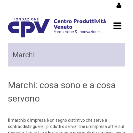
Salta al Contenuto
Marchi: cosa sono e a cosa
Marchi
servono
Marchi: cosa sono e a cosa
servono
Il marchio d'impresa è un segno distintivo che serve a
contraddistinguere i prodotti o servizi che un'impresa offre sul
mercato. Il marchio è lo strumento principale di comunicazione