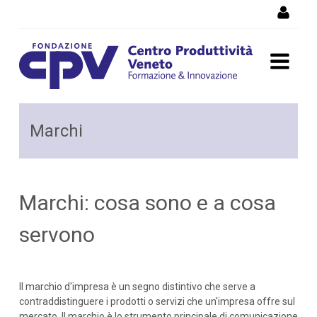
Salta al Contenuto
Marchi: cosa sono e a cosa
Marchi
servono
Marchi: cosa sono e a cosa
servono
Il marchio d'impresa è un segno distintivo che serve a
contraddistinguere i prodotti o servizi che un'impresa offre sul
mercato. Il marchio è lo strumento principale di comunicazione