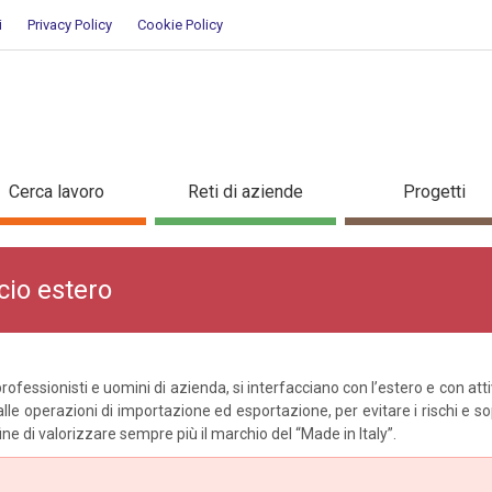
i
Privacy Policy
Cookie Policy
 commercio estero
Cerca lavoro
Reti di aziende
Progetti
cio estero
professionisti e uomini di azienda, si interfacciano con l’estero e con a
le operazioni di importazione ed esportazione, per evitare i rischi e sop
ine di valorizzare sempre più il marchio del “Made in Italy”.