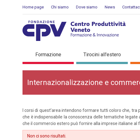
Salta al Contenuto
Home page
Chi siamo
Dove siamo
News
Contattac
Internazionalizzazione e
Formazione
Tirocini all'estero
Internazionalizzazione e commer
I corsi di quest’area intendono formare tutti coloro che, tra 
che è indispensabile la conoscenza delle tematiche legate al
che il commercio estero può fornire alla imprese italiane al f
Non ci sono risultati.