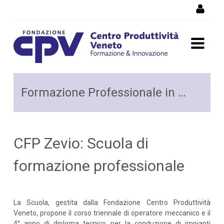
Salta al Contenuto
Formazione Professionale
Formazione Professionale in Meccanica (CFP di Zevio)
in Meccanica - Zevio
CFP Zevio: Scuola di
formazione professionale
La Scuola, gestita dalla Fondazione Centro Produttività
Veneto, propone il corso triennale di operatore meccanico e il
4° anno di diploma tecnico per la conduzione di impianti