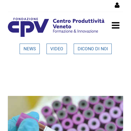
Skip to Content
Dettaglio in evidenza
NEWS
VIDEO
DICONO DI NOI