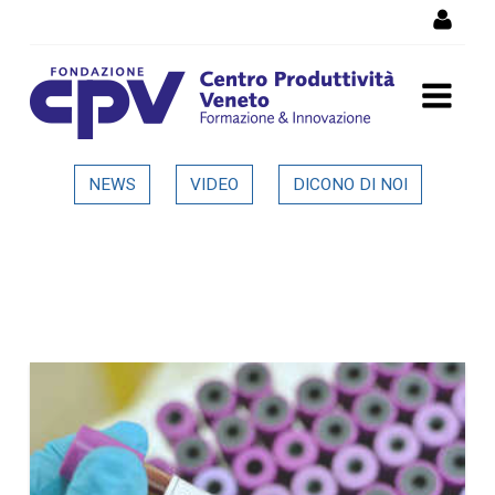
Skip to Content
Dettaglio in evidenza
NEWS
VIDEO
DICONO DI NOI