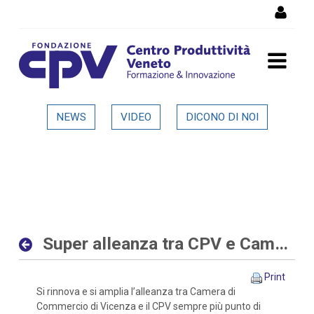
Skip to Content
Super alleanza tra CPV e
NEWS
VIDEO
DICONO DI NOI
Camera di Commercio di
Vicenza - Dettaglio in
evidenza
Super alleanza tra CPV e Camera di Commercio di Vicenza
Print
Si rinnova e si amplia l’alleanza tra Camera di
Commercio di Vicenza e il CPV sempre più punto di