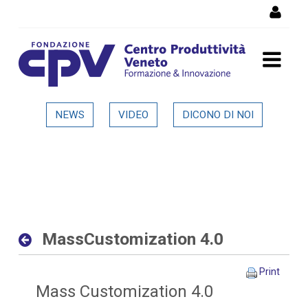
Skip to Content
MassCustomization 4.0 -
NEWS
VIDEO
DICONO DI NOI
Dettaglio in evidenza
MassCustomization 4.0
Print
Mass Customization 4.0