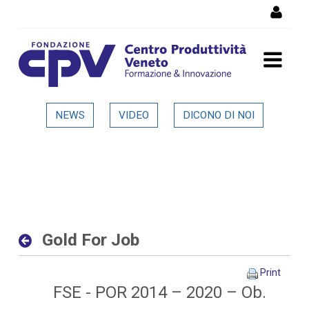
Skip to Content
Gold For Job - Dettaglio in
NEWS
VIDEO
DICONO DI NOI
evidenza
Gold For Job
Print
FSE - POR 2014 – 2020 – Ob.