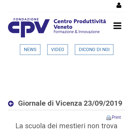
Skip to Content
Giornale di Vicenza
NEWS
VIDEO
DICONO DI NOI
23/09/2019 - Dettaglio in
evidenza
Giornale di Vicenza 23/09/2019
Print
La scuola dei mestieri non trova