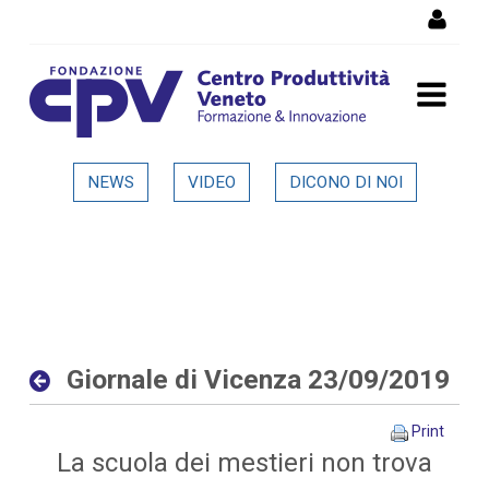
Skip to Content
Giornale di Vicenza
NEWS
VIDEO
DICONO DI NOI
23/09/2019 - Dettaglio in
evidenza
Giornale di Vicenza 23/09/2019
Print
La scuola dei mestieri non trova