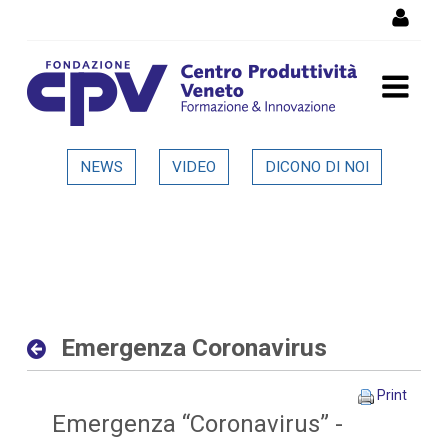
Skip to Content
Emergenza Coronavirus -
NEWS
VIDEO
DICONO DI NOI
Dettaglio in evidenza
Emergenza Coronavirus
Print
Emergenza “Coronavirus” -