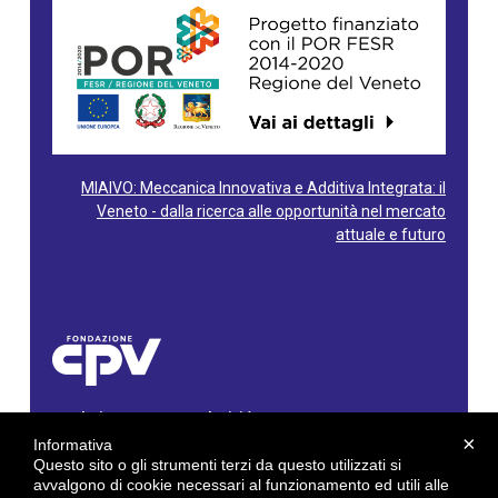
MIAIVO: Meccanica Innovativa e Additiva Integrata: il
Veneto - dalla ricerca alle opportunità nel mercato
attuale e futuro
Fondazione Centro Produttività Veneto
Via Gioacchino Rossini, 60 - 36100 Vicenza - Italy
×
Informativa
Tel. 0444/960500 - Fax 0444/1932220
Questo sito o gli strumenti terzi da questo utilizzati si
C.F. e P. IVA: 02429800242
avvalgono di cookie necessari al funzionamento ed utili alle