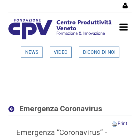
Skip to Content
Emergenza Coronavirus -
NEWS
VIDEO
DICONO DI NOI
Dettaglio in evidenza
Emergenza Coronavirus
Print
Emergenza “Coronavirus” -