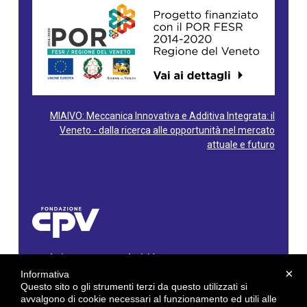
MIAIVO: Meccanica Innovativa e Additiva Integrata: il
Veneto - dalla ricerca alle opportunità nel mercato
attuale e futuro
Fondazione Centro Produttività Veneto
Via Gioacchino Rossini, 60 - 36100 Vicenza - Italy
×
Informativa
Tel. 0444/960500 - Fax 0444/1932220
Questo sito o gli strumenti terzi da questo utilizzati si
C.F. e P. IVA: 02429800242
avvalgono di cookie necessari al funzionamento ed utili alle