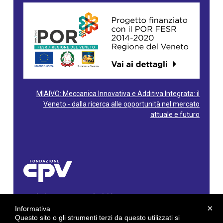
MIAIVO: Meccanica Innovativa e Additiva Integrata: il
Veneto - dalla ricerca alle opportunità nel mercato
attuale e futuro
Fondazione Centro Produttività Veneto
Via Gioacchino Rossini, 60 - 36100 Vicenza - Italy
×
Informativa
Tel. 0444/960500 - Fax 0444/1932220
Questo sito o gli strumenti terzi da questo utilizzati si