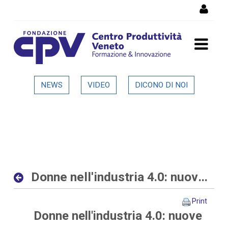
Skip to Content
Donne nell'industria 4.0:
NEWS
VIDEO
DICONO DI NOI
nuove opportunità al
femminile nelle aziende
digitali ed interconnesse -
Dettaglio in evidenza
Donne nell'industria 4.0: nuove opportunità al femminile nelle aziende digitali ed interconnesse
Print
Donne nell'industria 4.0: nuove