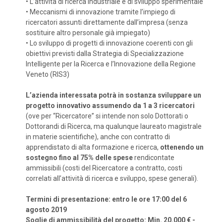
•
L’attività di ricerca industriale e di sviluppo sperimentale
•
Meccanismi di innovazione tramite l’impiego di
ricercatori assunti direttamente dall’impresa (senza
sostituire altro personale già impiegato)
•
Lo sviluppo di progetti di innovazione coerenti con gli
obiettivi previsti dalla Strategia di Specializzazione
Intelligente per la Ricerca e l’Innovazione della Regione
Veneto (RIS3)
L’azienda interessata potrà in sostanza sviluppare un
progetto innovativo assumendo da 1 a 3 ricercatori
(ove per “Ricercatore” si intende non solo Dottorati o
Dottorandi di Ricerca, ma qualunque laureato magistrale
in materie scientifiche), anche con contratto di
apprendistato di alta formazione e ricerca,
ottenendo un
sostegno fino al 75% delle spese
rendicontate
ammissibili (costi del Ricercatore a contratto, costi
correlati all’attività di ricerca e sviluppo, spese generali).
Termini di presentazione: entro le ore 17:00 del 6
agosto 2019
Soglie di ammissibilità del progetto: Min. 20.000 € -