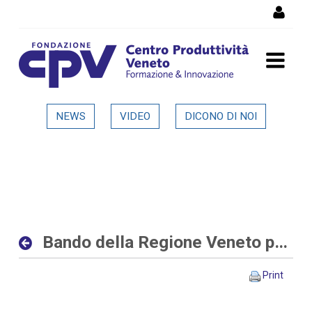
Skip to Content
Bando della Regione Veneto
NEWS
VIDEO
DICONO DI NOI
per progetti di ricerca alle
imprese - Dettaglio in
evidenza
Bando della Regione Veneto per progetti di ricerca alle imprese
Print