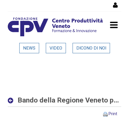
Skip to Content
Bando della Regione Veneto
NEWS
VIDEO
DICONO DI NOI
per progetti di ricerca alle
imprese - Dettaglio in
evidenza
Bando della Regione Veneto per progetti di ricerca alle imprese
Print