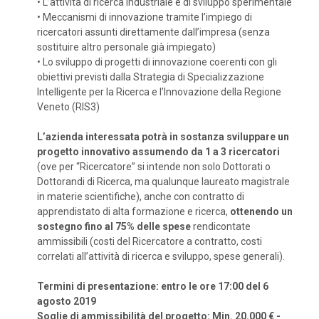
•
L’attività di ricerca industriale e di sviluppo sperimentale
•
Meccanismi di innovazione tramite l’impiego di
ricercatori assunti direttamente dall’impresa (senza
sostituire altro personale già impiegato)
•
Lo sviluppo di progetti di innovazione coerenti con gli
obiettivi previsti dalla Strategia di Specializzazione
Intelligente per la Ricerca e l’Innovazione della Regione
Veneto (RIS3)
L’azienda interessata potrà in sostanza sviluppare un
progetto innovativo assumendo da 1 a 3 ricercatori
(ove per “Ricercatore” si intende non solo Dottorati o
Dottorandi di Ricerca, ma qualunque laureato magistrale
in materie scientifiche), anche con contratto di
apprendistato di alta formazione e ricerca,
ottenendo un
sostegno fino al 75% delle spese
rendicontate
ammissibili (costi del Ricercatore a contratto, costi
correlati all’attività di ricerca e sviluppo, spese generali).
Termini di presentazione: entro le ore 17:00 del 6
agosto 2019
Soglie di ammissibilità del progetto: Min. 20.000 € -