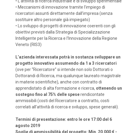
•
L’attività di ricerca industriale e di sviluppo sperimentale
•
Meccanismi di innovazione tramite l’impiego di
ricercatori assunti direttamente dall’impresa (senza
sostituire altro personale già impiegato)
•
Lo sviluppo di progetti di innovazione coerenti con gli
obiettivi previsti dalla Strategia di Specializzazione
Intelligente per la Ricerca e l’Innovazione della Regione
Veneto (RIS3)
L’azienda interessata potrà in sostanza sviluppare un
progetto innovativo assumendo da 1 a 3 ricercatori
(ove per “Ricercatore” si intende non solo Dottorati o
Dottorandi di Ricerca, ma qualunque laureato magistrale
in materie scientifiche), anche con contratto di
apprendistato di alta formazione e ricerca,
ottenendo un
sostegno fino al 75% delle spese
rendicontate
ammissibili (costi del Ricercatore a contratto, costi
correlati all’attività di ricerca e sviluppo, spese generali).
Termini di presentazione: entro le ore 17:00 del 6
agosto 2019
Soglie di ammissibilità del progetto: Min. 20.000 € -