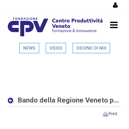
Skip to Content
Bando della Regione Veneto
NEWS
VIDEO
DICONO DI NOI
per progetti di ricerca alle
imprese - Dettaglio in
evidenza
Bando della Regione Veneto per progetti di ricerca alle imprese
Print