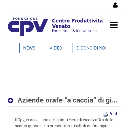
Skip to Content
Aziende orafe “a caccia” di
NEWS
VIDEO
DICONO DI NOI
giovani sia con competenze
digitali che tradizionali -
Dettaglio in evidenza
Aziende orafe “a caccia” di giovani sia con competenze digitali che tradizionali
Print
Il Cpv, in occasione dell’ultima Fiera di VicenzaOro dello
scorso gennaio, ha presentato i risultati dell’indagine