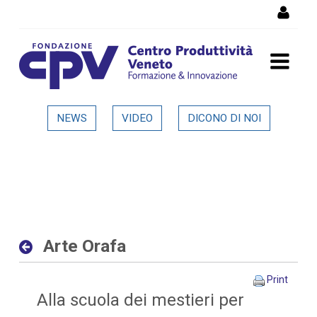
Skip to Content
Arte Orafa - Dettaglio in
NEWS
VIDEO
DICONO DI NOI
evidenza
Arte Orafa
Print
Alla scuola dei mestieri per