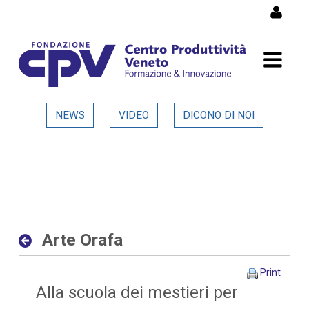
Skip to Content
Arte Orafa - Dettaglio in
NEWS
VIDEO
DICONO DI NOI
evidenza
Arte Orafa
Print
Alla scuola dei mestieri per