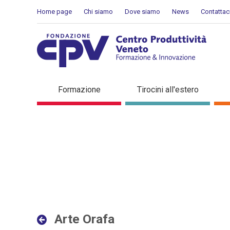
Skip to Content
Home page
Chi siamo
Dove siamo
News
Contattac
Arte Orafa - Dettaglio in 
Formazione
Tirocini all'estero
Arte Orafa