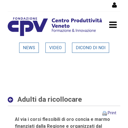
Skip to Content
Adulti da ricollocare -
NEWS
VIDEO
DICONO DI NOI
Dettaglio in evidenza
Adulti da ricollocare
Print
Al via i corsi flessibili di oro concia e marmo
finanziati dalla Regione e organizzati dal