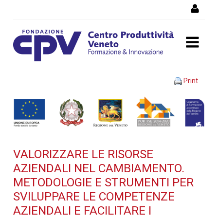
Skip to Content
VALORIZZARE LE RISORSE
Print
AZIENDALI NEL
CAMBIAMENTO.
Metodologie e strumenti
VALORIZZARE LE RISORSE
per sviluppare le
AZIENDALI NEL CAMBIAMENTO.
competenze aziendali e
METODOLOGIE E STRUMENTI PER
SVILUPPARE LE COMPETENZE
facilitare i processi di
AZIENDALI E FACILITARE I