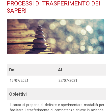
trasferimento dei saperi -
PROCESSI DI TRASFERIMENTO DEI
SAPERI
Dettaglio corso di
formazione
Dal
Al
15/07/2021
27/07/2021
Obiettivi
Il corso si propone di definire e sperimentare modalità per
facilitare il trasferimento di competenze chiave in azienda,