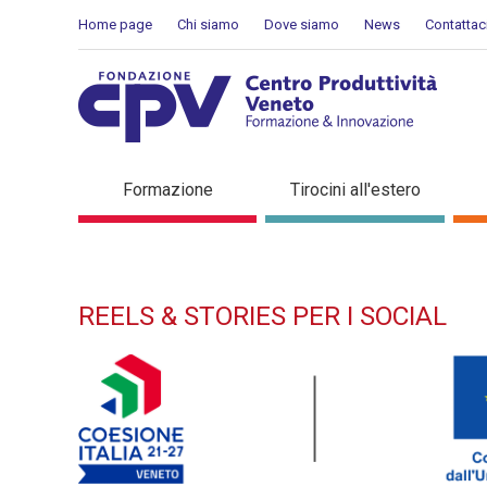
Skip to Content
Home page
Chi siamo
Dove siamo
News
Contattac
REELS & STORIES PER I SO
Formazione
Tirocini all'estero
REELS & STORIES PER I SOCIAL