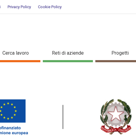
i
Privacy Policy
Cookie Policy
CIAL - Dettaglio corso di form
Cerca lavoro
Reti di aziende
Progetti