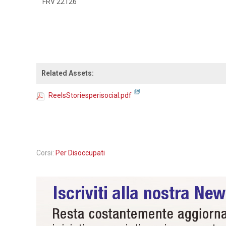
FRV 22126
Related Assets:
ReelsStoriesperisocial.pdf
Corsi:
Per Disoccupati