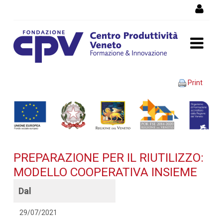
Skip to Content
PREPARAZIONE PER IL
Print
RIUTILIZZO: MODELLO
COOPERATIVA INSIEME -
Dettaglio corso di
PREPARAZIONE PER IL RIUTILIZZO:
formazione
MODELLO COOPERATIVA INSIEME
Dal
29/07/2021