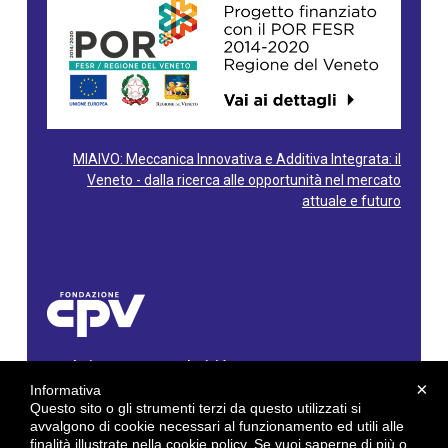
MIAIVO: Meccanica Innovativa e Additiva Integrata: il
Veneto - dalla ricerca alle opportunità nel mercato
attuale e futuro
Fondazione Centro Produttività Veneto
Via Gioacchino Rossini, 60 - 36100 Vicenza - Italy
×
Informativa
Tel. 0444/960500 - Fax 0444/1932220
Questo sito o gli strumenti terzi da questo utilizzati si
C.F. e P. IVA: 02429800242
avvalgono di cookie necessari al funzionamento ed utili alle
finalità illustrate nella cookie policy. Se vuoi saperne di più o
E-mail:
info@cpv.org