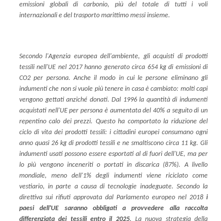
emissioni globali di carbonio, più del totale di tutti i voli
internazionali e del trasporto marittimo messi insieme.
Secondo l'Agenzia europea dell'ambiente, gli acquisti di prodotti
tessili nell'UE nel 2017 hanno generato circa 654 kg di emissioni di
CO2 per persona. Anche il modo in cui le persone eliminano gli
indumenti che non si vuole più tenere in casa è cambiato: molti capi
vengono gettati anziché donati. Dal 1996 la quantità di indumenti
acquistati nell'UE per persona è aumentata del 40% a seguito di un
repentino calo dei prezzi. Questo ha comportato la riduzione del
ciclo di vita dei prodotti tessili: i cittadini europei consumano ogni
anno quasi 26 kg di prodotti tessili e ne smaltiscono circa 11 kg. Gli
indumenti usati possono essere esportati al di fuori dell'UE, ma per
lo più vengono inceneriti o portati in discarica (87%). A livello
mondiale, meno dell'1% degli indumenti viene riciclato come
vestiario, in parte a causa di tecnologie inadeguate. Secondo la
direttiva sui rifiuti approvata dal Parlamento europeo nel 2018
i
paesi dell'UE saranno obbligati a provvedere alla raccolta
differenziata dei tessili entro il 2025
. La nuova strategia della