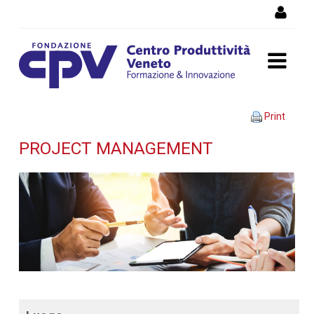
Skip to Content
Project management -
Print
Dettaglio corso di
PROJECT MANAGEMENT
formazione