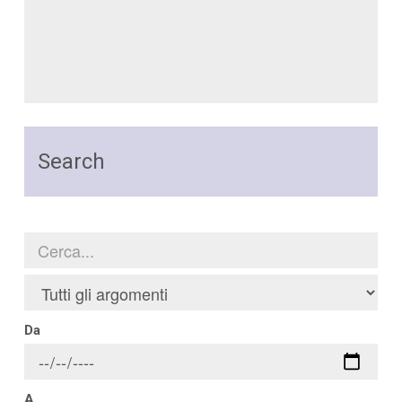
Search
Da
A