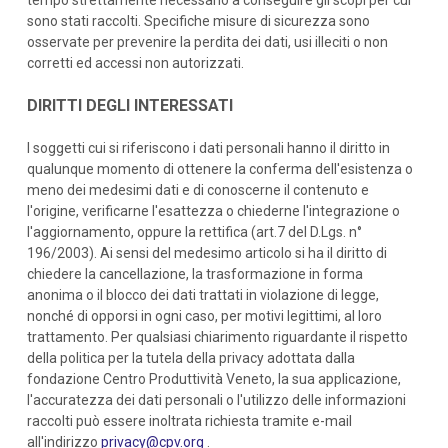
tempo strettamente necessario a conseguire gli scopi per cui
sono stati raccolti. Specifiche misure di sicurezza sono
osservate per prevenire la perdita dei dati, usi illeciti o non
corretti ed accessi non autorizzati.
DIRITTI DEGLI INTERESSATI
I soggetti cui si riferiscono i dati personali hanno il diritto in
qualunque momento di ottenere la conferma dell'esistenza o
meno dei medesimi dati e di conoscerne il contenuto e
l'origine, verificarne l'esattezza o chiederne l'integrazione o
l'aggiornamento, oppure la rettifica (art.7 del D.Lgs. n°
196/2003). Ai sensi del medesimo articolo si ha il diritto di
chiedere la cancellazione, la trasformazione in forma
anonima o il blocco dei dati trattati in violazione di legge,
nonché di opporsi in ogni caso, per motivi legittimi, al loro
trattamento. Per qualsiasi chiarimento riguardante il rispetto
della politica per la tutela della privacy adottata dalla
fondazione Centro Produttività Veneto, la sua applicazione,
l'accuratezza dei dati personali o l'utilizzo delle informazioni
raccolti può essere inoltrata richiesta tramite e-mail
all'indirizzo
privacy@cpv.org
.