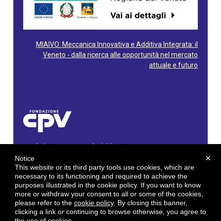
MIAIVO: Meccanica Innovativa e Additiva Integrata: il
Veneto - dalla ricerca alle opportunità nel mercato
attuale e futuro
Fondazione Centro Produttività Veneto
Via Gioacchino Rossini, 60 - 36100 Vicenza - Italy
×
Notice
Tel. 0444/960500 - Fax 0444/1932220
This website or its third party tools use cookies, which are
C.F. e P. IVA: 02429800242
necessary to its functioning and required to achieve the
purposes illustrated in the cookie policy. If you want to know
E-mail:
info@cpv.org
more or withdraw your consent to all or some of the cookies,
E-mail certificata PEC:
pec.cpv@legalmail.it
please refer to the
cookie policy
. By closing this banner,
clicking a link or continuing to browse otherwise, you agree to
by
Gruppo 4 srl
the use of cookies.