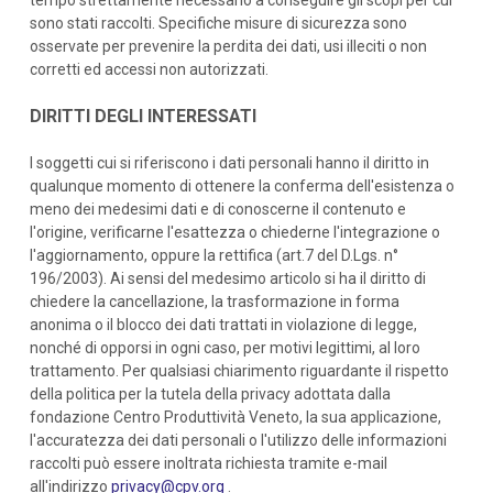
tempo strettamente necessario a conseguire gli scopi per cui
sono stati raccolti. Specifiche misure di sicurezza sono
osservate per prevenire la perdita dei dati, usi illeciti o non
corretti ed accessi non autorizzati.
DIRITTI DEGLI INTERESSATI
I soggetti cui si riferiscono i dati personali hanno il diritto in
qualunque momento di ottenere la conferma dell'esistenza o
meno dei medesimi dati e di conoscerne il contenuto e
l'origine, verificarne l'esattezza o chiederne l'integrazione o
l'aggiornamento, oppure la rettifica (art.7 del D.Lgs. n°
196/2003). Ai sensi del medesimo articolo si ha il diritto di
chiedere la cancellazione, la trasformazione in forma
anonima o il blocco dei dati trattati in violazione di legge,
nonché di opporsi in ogni caso, per motivi legittimi, al loro
trattamento. Per qualsiasi chiarimento riguardante il rispetto
della politica per la tutela della privacy adottata dalla
fondazione Centro Produttività Veneto, la sua applicazione,
l'accuratezza dei dati personali o l'utilizzo delle informazioni
raccolti può essere inoltrata richiesta tramite e-mail
all'indirizzo
privacy@cpv.org
.