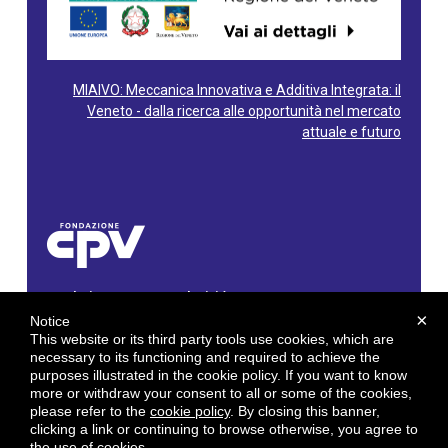
MIAIVO: Meccanica Innovativa e Additiva Integrata: il
Veneto - dalla ricerca alle opportunità nel mercato
attuale e futuro
Fondazione Centro Produttività Veneto
Via Gioacchino Rossini, 60 - 36100 Vicenza - Italy
×
Notice
Tel. 0444/960500 - Fax 0444/1932220
This website or its third party tools use cookies, which are
C.F. e P. IVA: 02429800242
necessary to its functioning and required to achieve the
purposes illustrated in the cookie policy. If you want to know
E-mail:
info@cpv.org
more or withdraw your consent to all or some of the cookies,
E-mail certificata PEC:
pec.cpv@legalmail.it
please refer to the
cookie policy
. By closing this banner,
clicking a link or continuing to browse otherwise, you agree to
by
Gruppo 4 srl
the use of cookies.