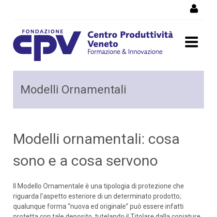
Skip to Content
Modelli ornamentali: cosa
Modelli Ornamentali
sono e a cosa servono
Modelli ornamentali: cosa
sono e a cosa servono
Il Modello Ornamentale è una tipologia di protezione che
riguarda l’aspetto esteriore di un determinato prodotto;
qualunque forma “nuova ed originale” può essere infatti
protetta con tale deposito, tutelando il Titolare dalla copiature